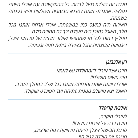
חגגנו יום הולדת כפול לבנות. כל ההתקשורת עם אורלי הייתה
נפלאה. אתגרתי אותה לסדנא טבעונית איטלקית והיא נענתה
בשמחה.
האירוח היה כמעט כמו במשפחה. אורלי ארחה אותנו מכל
הלב, האוכל כמובן היה מעולה וכך גם החוויה כולה.
ממליץ בחום לכל מי שמחפש שילוב מנצח של סדנאת אוכל,
דינמיקה קבוצתית והכל באוירה ביתית חמה ונעימה.
רון אלנבוגן
היינו אצל אורלי ליומהולדת 60 לאמא
היה פשוט מושלם!!
אורלי ליוותה אותנו והנחתה אותנו בכל שלב במהלך הערב.
האוכל יצא מושלם ממנות פתיחה ועד הפונדט שוקולד.
אילנית קריפלד
לאורלי היקרה,
תודה רבה על אירוח נפלא !!!
סדנת הבישול אצלך הייתה מדוייקת למה שרצינו,
חגיגת יום הולדת לגיל 50