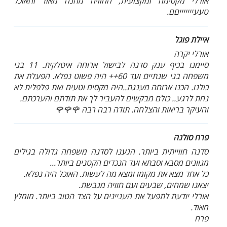
אורלי מקסימה ומקצועית, החוויה מהנה מאוד והאוכל
טעעיייייייםם.
איילת פוגל
אורלי יקרה
סיימנו בכיף ענק סדנה לבישול ארוחה איטלקית. 11 בני
משפחה בני שנתיים ועד 60++ היה פשוט נפלא. הפעלת את
כולנו. הכנו ארוחה מענגת..היה מקסים וטעים ואת פלפלית לא
נחת לרגע.. כולם מבקשים להעביר לך את תודתם והערכתם.
והעיקר בריאות והצלחה. תודה רבה רבה 🌹🌹🌹
פרח סולנה
סדנה חווייתית ביותר. הגענו לסדנה משפחה גדולה בגילים
מגוונים מסבא וסבתא ועד הנכדים הקטנים ביותר...
כל אחד מצא את מקומו ומצא מה לעשות. האוכל היה נפלא.
יצאנו שמחים, שבעים ועם חוויה מגבשת.
אורלי יודעת לתפעל את העניינים על הצד הטוב ביותר. מומלץ
מאוד.
פרח