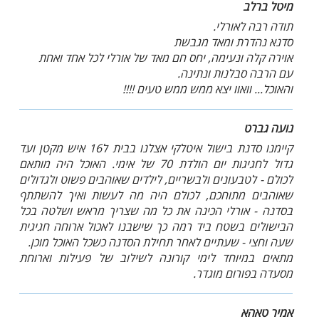
מיטל ברלב
תודה רבה לאורלי.
סדנא נהדרת ומאד מגבשת
אוירה קלה ונעימה, יחס חם מאד של אורלי לכל אחד ואחת
עם הרבה סבלנות ונתינה.
והאוכל... וואוו יצא ממש ממש טעים !!!!
נועה גברט
קיימנו סדנת בישול איטלקי אצלנו בבית ל16 איש מקטן ועד
גדול לחגיגות יום הולדת 70 של אימי. האוכל היה מותאם
לכולם - לטבעונים ולבשריים, לילדים שאוהבים פשוט ולגדולים
שאוהבים מתוחכם, לכולם היה מה לעשות ואיך להשתתף
בסדנה - אורלי הכינה את כל מה שצריך מראש ושלטה בכל
הבישולים בשטח ביד רמה כך שישבנו לאכול ארוחה חגיגית
שעה וחצי - שעתיים לאחר תחילת הסדנה כשכל האוכל מוכן.
מתאים במיוחד לימי קורונה לשילוב של פעילות וארוחת
מסעדה בפורום מוגדר.
אמיר טאהא