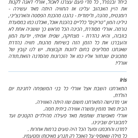
ביחד ובנפרד, כל מדי פעם עצרנו לאכול, אורלי דאגה לקנות
את היין האנהוב עלינו אז החוויה היתה מאד עשירה -
רומנטית, מהנה, ולימודית - נהננו מהכנת הפסטה והארנצ’יני,
גילינו המון "טריקים" כלליים בהכנת אוכל, ואכלנו כמו במסעדת
גורמה. אורלי מסודרת, הכינה הכל מראש כך ששניה אחת לא
בוזבזה, והיא נהדרת - מצחיקה, שפית אמיתי, יודעת המון
והעברנו את כל הזמן הזה בשיחות מהנות. חוויה נהדרת
שאנחנו ממליצים בחום לזוגות וקבוצות. יש לנו קובץ של
מתכונים שנחזור אליו כמו אל הזכרונות מהסדנה הזאת.תודה
אורלי!
Iris
התארחנו השבת אצל אורלי כל בני המשפחה לחגיגת יום
הולדת.
אני מדגישה התארחנו משום שזו היתה האווירה.
הבית מאד מזמין ומשרה אווירה ביתית חמה.
אורלי מאפשרת שותפות מאד פעילה מהילדים הקטנים ועד
למבוגרים שבינינו.
למדנו והחכמנו ומעל הכל היה טעים ברמות אחרות .
כל מילה שאוסיף על האוכל רק תגרע מאיכותו ומטעמיו.