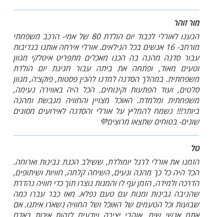
מור זוהר
הגענו לאורלי לכבוד יום הולדת 80 של אמי- הרכב משפחתי
מורחב- 16 אנשים בכל הגילאים. אורלי אירחה אותנו בנדיבות
עבור סדנה מהנה בה הכנו מאכלים מתפריט איטלקי מגוון
וטעים מאוד, ופתחה את ביתה עבור חגיגת יום הולדת
משפחתית. במהלך הסדנה למדנו להכין פסטות, פוקצ׳ה, מגוון
סלטים, ועוד הפתעות וקינוחים. הכל היה באווירה נעימה,
משפחתית ומלמדת. האוכל מצויין והחוויה מגבשת ומהנה
ביותר!!! נשמח להמליץ על אורלי והסדנה לאירועים מסוגים
שונים- בטוחים שתצאו מרוצים💜
טל
הזמנו את אורלי לרגל יומולדת, ששילב הכנת גבינות וארוחה.
הכל היה כל כך מהנה ונעים, השיחה קלחה, חוויות ושיתופים,
הדרכה ולמידה, הזמן עף לו והמנות נוצרו תוך כדי חוויה נהדרת
שהניבה גבינות ומנות עם טעם נפלא. מאז כבר עברו כמה
שבועות וכל הטעמים של האוכל ושל החוויה נשארו איתנו. אם
אתם אנשי שיח, אוהבי יצירה ויודעים לזהות איכות באדם