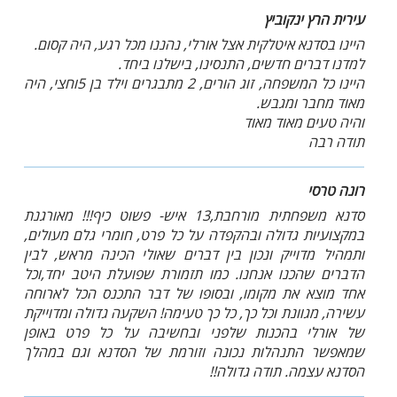
עירית הרץ ינקוביץ
היינו בסדנא איטלקית אצל אורלי, נהננו מכל רגע, היה קסום.
למדנו דברים חדשים, התנסינו, בישלנו ביחד.
היינו כל המשפחה, זוג הורים, 2 מתבגרים וילד בן 5וחצי, היה
מאוד מחבר ומגבש.
והיה טעים מאוד מאוד
תודה רבה
רונה טרסי
סדנא משפחתית מורחבת,13 איש- פשוט כיף!!! מאורגנת
במקצועיות גדולה ובהקפדה על כל פרט, חומרי גלם מעולים,
ותמהיל מדוייק ונכון בין דברים שאולי הכינה מראש, לבין
הדברים שהכנו אנחנו. כמו תזמורת שפועלת היטב יחד,וכל
אחד מוצא את מקומו, ובסופו של דבר התכנס הכל לארוחה
עשירה, מגוונת וכל כך, כל כך טעימה! השקעה גדולה ומדוייקת
של אורלי בהכנות שלפני ובחשיבה על כל פרט באופן
שמאפשר התנהלות נכונה וזורמת של הסדנא וגם במהלך
הסדנא עצמה. תודה גדולה!!