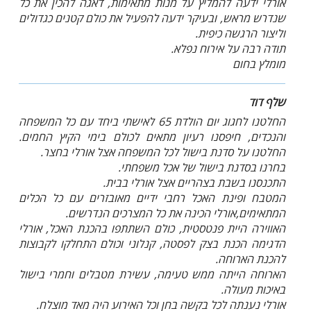
אורלי ידעה להמליץ על מנות מתאימות, דאגה להכין את כל
שנדרש מראש, ובעיקר ידעה להפעיל את כולם קטנים כגדולים
וליצור הרגשה כיפית.
תודה רבה על אירוח נפלא.
מומלץ בחום
שלף דוד
החלטנו לחגוג יום הולדת 65 לאישתי ביחד עם כל המשפחה
והנכדים, חיפסנו רעיון מתאים לכולם בימי הקיץ החמים.
החלטנו על סדנת בישול לכל המשפחה אצל אורלי בחצר.
בחרנו בסדנת בישול של אכל משפחתי.
התכנסנו בשבת בצהריים אצל אורלי בבית.
המטבח ופינת האכל רחבי ידיים מאובזרים עם כל הכלים
המתאימים,אורלי הכינה את כל המצרכים הנדרשים.
האווירה היית פנטסטית, כולם השתתפו בהכנת האכל, אורלי
הדגימה הכנת בצק לפסטה, קנלוני וכולם התחלקו לקבוצות
להכנת הארוחה.
הארוחה הייתה ממש טעימה, עשירת מטבלים וחמרי בישול
באיכות מעולה.
אורלי נענתה לכל בקשה בחן וכל האירוע היה מאד מוצלח.