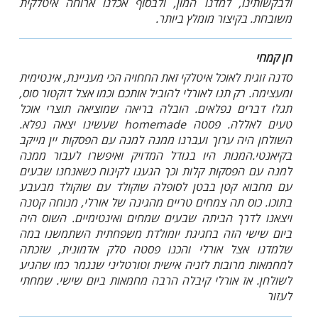
ולבקשותינו, למדנו המון, ולבסוף אכלנו ארוחה איטלקית
משובחת. בקיצור מומלץ ביותר.
חן קמחי
סדנה זוגית לאוכל איטלקי זאת החחויה הכי מעניינת, אינטימית
ומעצימה. רק תנו לאורלי להוביל אותכם וכמו אצל דוקטור סוס,
תגלו דברים נפלאים. הובלה בריאה שמוציאה תוצרי אוכל
טעים לאללה. פסטה homemade שעשינו יצאה נפלא.
השולחן היה ערוך ועברנו ממנה למנה עם הפסקות יין מייקב
בקיאנטי.המנות היו בגודל המדויק ואיפשרו לעבור ממנה
למנה עם הפסקות קלות וכך הגענו לקינוח כשאנחנו שבעים
עם מחבוא קטן בבטן לסופלה שוקולד עם שוקולד מבעבע
בתוכו. כוס תה צמחים טריים מהגינה של אורלי, מנוחה קטנה
ויצאנו לדרך הביתה שבעים שמחים ואינטימיים. השוס היה
ביום שישי הזה בחגיגת יומולדת משפחתית השתמשנו במה
שלמדנו אצל אורלי והכנו פסטה סלק אדמונית, שזכתה
למחמאות מרובות לזניה אישית וטורטליני שנגמר כמו שהגיע
לשולחן. אז אורלי קיבלה הרבה מחמאות ביום שישי. שמחתי
לעזור