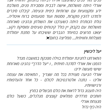
פנים מול פנים כשהגענו אליה לביתה בחנתון. החוויה אצל
אורלי היתה מושלמת, אישה לבבית ומסבירת פנים, משלבת
ידע ומקצועיות עם שרותיות כיפית ונעימה. קיבלנו סינרים
ולמדנו להכין פוקצ’ות, פסטות ועוד מטעמים ברוח איטליה..
גולת הכותרת היתה כשערכנו את השולחן ונהנינו מארוחה
מושלמת עם בקבוק יין כולל קינוחים טעימים ומוסיקת רקע..
יצאנו מרוצים במיוחד הגברים ששיבחו על מתנת יומולדת
מוצלחת וחוויתית... ממליצה בחום💓
יעל ליבשיץ
התארחנו לחגיגת יומולדת בוילה מפנקת במושבה מגדל
הזמנו את אורלי לסדנה חויתית , ו ״על הדרך״ נהנינו מארוחת
שישי מעשה ידינו
אורלי הגיעה מצוידת בכל מה שצריך , התאימה את עצמה
אלינו - נתנה אלטרנטיבות לכולם - כל אחד והעדפותיו
ורגישויותיו.
היה תענוג גדול לראות את כולם מבשלים במרץ
חותכים מרדדים ממלאים קוצצים מגלגלים, כשעל כולם
מנצחת אורלי
היה כיף גדול