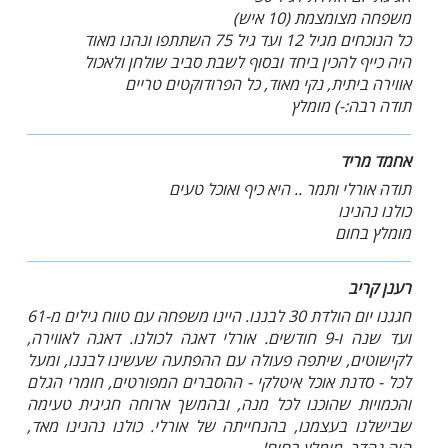
משפחה מצומצמת (10 איש)
כל הנוכחים מגיל 12 ועד גיל 75 השתתפו ונהנו מאוד
היה כייף להכין ביחד ובסוף לשבת סביב שולחן ולאכול
אווירה ביתית, נקי מאוד, כל הפרודוקטים טריים
תודה רבה:-) מומלץ
אחמד מריד
תודה אורלי ותמר .. היא כיף ואוכל טעים
כולנו נהנינו
מומלץ בחום
רענן קריב
חגגנו יום הולדת 30 לבננו. היינו משפחה עם טווח גילים מ-61
ועד שנה ו-9 חודשים. אורלי דאגה לכולנו. דאגה לאווירה,
לקישוטים, שיתפה פעולה עם ההפתעה שעשינו לבננו, ומעל
לכל - סדנת אוכל איטלקי - ההסברים המפורטים, חומרי הגלם
והכמויות שהוכנו לכל מנה, ובהמשך ארוחה חגיגית טעימה
שבישלנו בעצמנו, בהנחייתה של אורלי. כולנו נהנינו מאד,