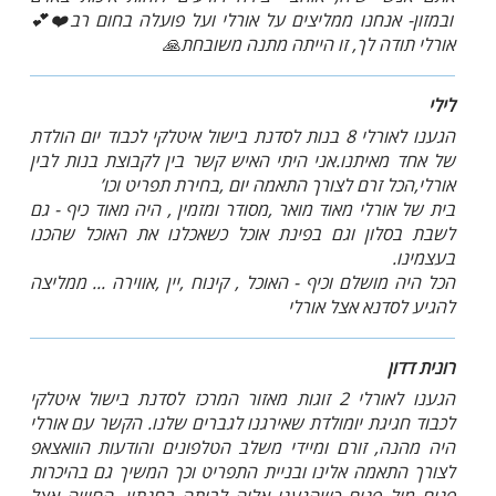
ובמזון- אנחנו ממליצים על אורלי ועל פועלה בחום רב❤️💕
אורלי תודה לך, זו הייתה מתנה משובחת🙏
לילי
הגענו לאורלי 8 בנות לסדנת בישול איטלקי לכבוד יום הולדת
של אחד מאיתנו.אני היתי האיש קשר בין לקבוצת בנות לבין
אורלי,הכל זרם לצורך התאמה יום ,בחירת תפריט וכו’
בית של אורלי מאוד מואר ,מסודר ומזמין , היה מאוד כיף - גם
לשבת בסלון וגם בפינת אוכל כשאכלנו את האוכל שהכנו
בעצמינו.
הכל היה מושלם וכיף - האוכל , קינוח ,יין ,אווירה ... ממליצה
להגיע לסדנא אצל אורלי
רונית דדון
הגענו לאורלי 2 זוגות מאזור המרכז לסדנת בישול איטלקי
לכבוד חגיגת יומולדת שאירגנו לגברים שלנו. הקשר עם אורלי
היה מהנה, זורם ומיידי משלב הטלפונים והודעות הוואצאפ
לצורך התאמה אלינו ובניית התפריט וכך המשיך גם בהיכרות