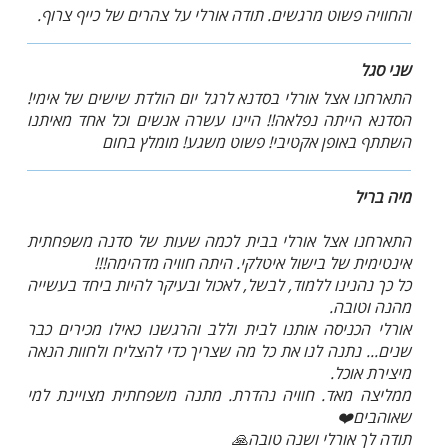
והחוויה פשוט מרגשים. תודה אורלי על צהרים של כייף צרוף.
שני סגל
התארחנו אצל אורלי בסדנא לרגל יום הולדת שישים של אימי!
הסדנא הייתה נפלאה!! היינו עשרה אנשים וכל אחד מאיתנו
השתתף באופן אקטיבי! פשוט משגע! מומלץ בחום
מיה בריל
התארחנו אצל אורלי בבית לכמה שעות של סדנה משפחתית
אינטימית של בישול איטלקי. היתה חוויה מדהימה!!!
כל כך נהנינו ללמוד, לבשל, לאכול ובעיקר להיות ביחד בעשייה
מהנה וטובה.
אורלי הכניסה אותנו לבית וללב והרגשנו כאילו מכירים כבר
שנים... נתנה לנו את כל מה שצריך כדי להצליח ולחוות הנאה
מיצירת אוכל.
ממליצה מאד. חוויה נהדרת. מתנה משפחתית מצויינת למי
שאוהבים❤️
תודה לך אורלי ושנה טובה🙏