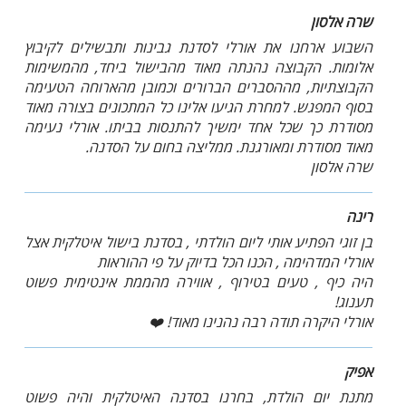
שרה אלסון
השבוע ארחנו את אורלי לסדנת גבינות ותבשילים לקיבוץ
אלומות. הקבוצה נהנתה מאוד מהבישול ביחד, מהמשימות
הקבוצתיות, מההסברים הברורים וכמובן מהארוחה הטעימה
בסוף המפגש. למחרת הגיעו אלינו כל המתכונים בצורה מאוד
מסודרת כך שכל אחד ימשיך להתנסות בביתו. אורלי נעימה
מאוד מסודרת ומאורגנת. ממליצה בחום על הסדנה.
שרה אלסון
רינה
בן זוגי הפתיע אותי ליום הולדתי , בסדנת בישול איטלקית אצל
אורלי המדהימה , הכנו הכל בדיוק על פי ההוראות
היה כיף , טעים בטירוף , אווירה מהממת אינטימית פשוט
תענוג!
אורלי היקרה תודה רבה נהנינו מאוד! ❤️
אפיק
מתנת יום הולדת, בחרנו בסדנה האיטלקית והיה פשוט