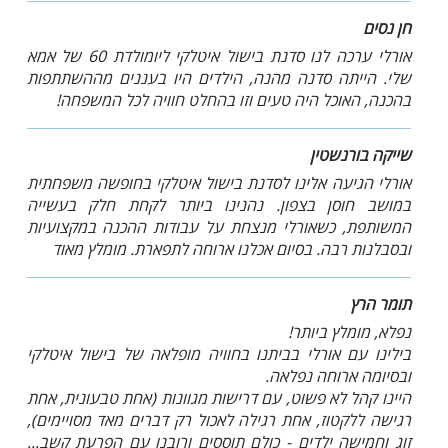
חן נסים
אורלי ערכה לנו סדנת בישול איטלקי ליומולדת 60 של אמא
שלי. הייתה סדנה מהנה, הילדים היו בעננים מההשתתפות
בהכנה, האוכל היה טעים וזו בהחלט חוויה לכל המשפחה!
שייקה בורנשטין
אורלי הגיעה אלינו לסדנת בישול איטלקי בחופשה משפחתית
במושב חוסן בצפון. נהנינו ביותר לקחת חלק בעשייה
המשותפת, כשאורלי מנצחת על עבודות ההכנה במקצועיות
ובסבלנות רבה. בסיום אכלנו ארוחה לתפארת. מומלץ מאוד
תומר הרץ
נפלא, מומלץ ביותר!
בילינו עם אורלי בביתנו בחוויה מופלאה של בישול איטלקי
ובסיומה ארוחה נפלאה.
היינו קהל לא פשוט, עם דרישות מגוונות (אחת טבעונית, אחת
רגישה ללקטוז, אחת רגילה לאכול רק דברים מאד מסויימים),
זוג וחמישה ילדים - כולם תוססים ורובנו עם הפרעת קשב...