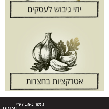
נעשה באהבה ע"י