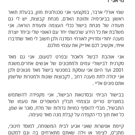
מי אני ?
שמי אורלי ארבר, במקצועי אני טכנולוגית מזון, בבעלת תואר
ראשון בביוכימיה ותזונת האדם, מנחת קבוצות, יש לי גם
תעודה של מנחת בישול ככלי העצמה ותעודת הוראה. אני
משלבת את כל הידע שרכשתי יחד עם האופי שלי וביחד יוצרת
מענה יחודי ומדוייק לאורחי הסדנה ולכן חשוב לי מאד שתדברו
איתי, אקשיב לכם ואדייק את עצמי מולכם.
אני אוהבת לבשל ולאכול ובפרט לטעום. אני גם מאד
סקרנית לבישולי עמים ולמתכונים של אנשים אחרים.משנת
2001 ועד היום אני עוסקת במפגשי בישול מאד מגוונים ולכן
אני יכולה לתת מענה רחב , לקבוצות שונות ולמטרות שלשמן
אתם פונים אליי .
בבישול הביתי ובסדנאות הבישול, אני מקפידה להשתמש
במוצרים טריים ובצמחי תבלין המשפרים את טעמו של
התבשיל, מבלי להוסיף כמויות גדולות של מלח, סוכר או שמן.
כל זאת תוך כדי הקפדה על קבלת מנה מאד טעימה.
קיימת אפשרות שאני אגיע לבית המשפחה, למוסד חינוכי,
מתנ"ס, לצימר או וילה שאתם מתארחים בה וגם למקום